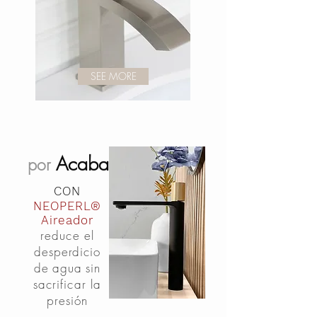
SEE MORE
Acabado
por
CON
NEOPERL®
Aireador
reduce el
desperdicio
de
agua
sin
sacrificar la
presión