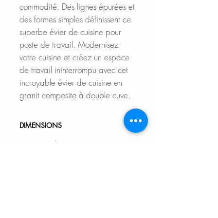
commodité.
Des lignes épurées et
des formes simples définissent ce
superbe évier de cuisine pour
poste de travail. Modernisez
votre cuisine et créez un espace
de travail ininterrompu avec cet
incroyable évier de cuisine en
granit composite à double cuve.
DIMENSIONS
External Size: 33" L x 18" W x
9 1/2" D
Internal Size: 30 1/2" L x 15
1/2" W x 9 1/2" D
Min. External Cabinet
Size: 35"