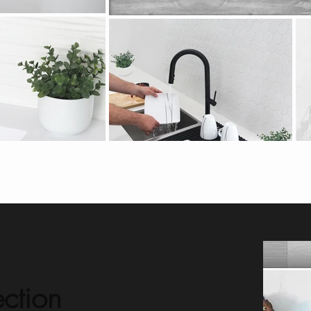
l
ection