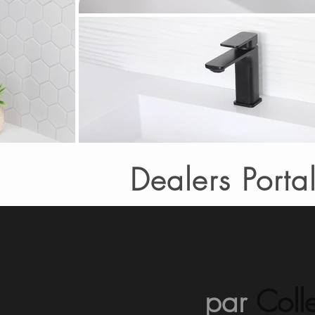
Dealers Porta
par
Coll