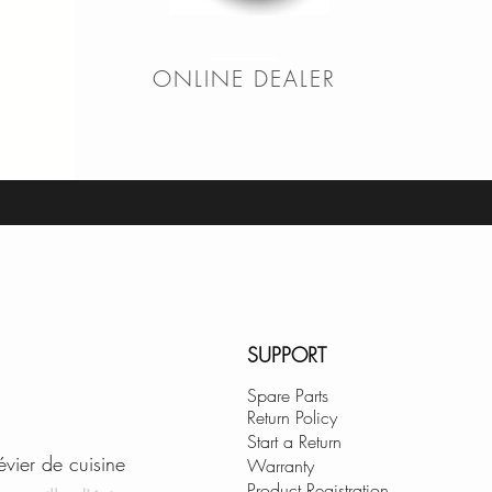
ONLINE DEALER
SUPPORT
Spare Parts
Return Policy
Start a Return
'évier de cuisine
Warranty
Product Registration