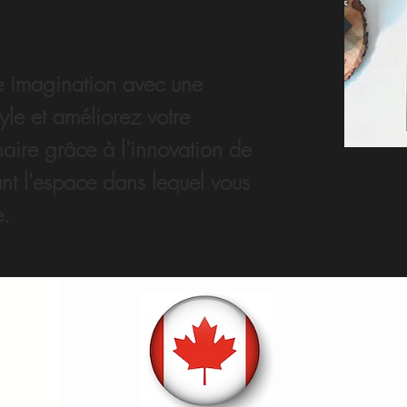
e imagination avec une
tyle et améliorez votre
naire grâce à l'innovation de
ant l'espace dans lequel vous
e.