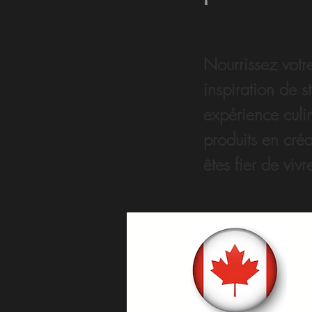
Nourrissez votr
inspiration de s
expérience culi
produits en cré
êtes fier de vivr