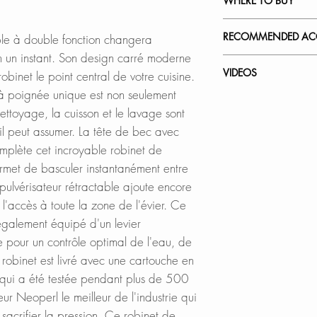
WHERE TO BUY
With the pull-down
the entire sink are
In Stores in Canad
RECOMMENDED ACC
ble à double fonction changera
switch from spray 
Click
here
to locat
n un instant. Son design carré moderne
perfect for filling 
Our accessories ar
VIDEOS
binet le point central de votre cuisine.
for rinsing.
Online in Canada
complement the sty
e à poignée unique est non seulement
SinksDirect.ca
K-146NG - Latina
ettoyage, la cuisson et le lavage sont
STRONG AND DU
Wayfair.ca
Stainless Steel So
How to Replace a 
il peut assumer. La tête de bec avec
Made from lead-fr
BestBuy.ca
S-01
How to Replace C
plète cet incroyable robinet de
components, it is e
HomeDepot.ca
How to Install a Ki
ermet de basculer instantanément entre
faucet is designed
Walmart.ca
Faucet Plates:
standards in north
 pulvérisateur rétractable ajoute encore
Amazon.ca
A-802N
handle kitchen fauc
BedBathandBe
 l'accès à toute la zone de l'évier. Ce
A-803N
rust or corrode.
Rona
 également équipé d'un levier
pour un contrôle optimal de l'eau, de
CERAMIC DISC C
Online in USA:
robinet est livré avec une cartouche en
NSF certified
Kero
SinksDirect.com
 qui a été testée pendant plus de 500
use. Durable for 50
Wayfair.com
ur Neoperl le meilleur de l'industrie qui
Amazon.com
 sacrifier la pression. Ce robinet de