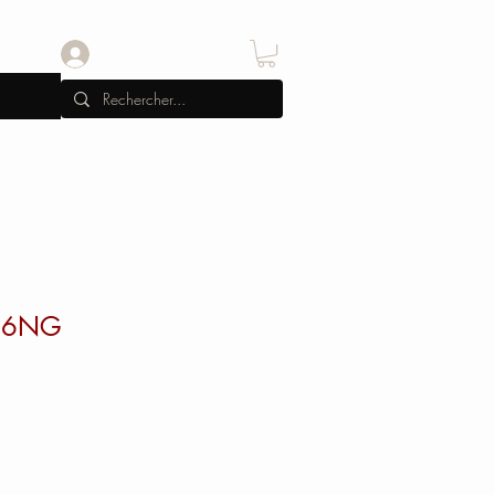
Se connecter
146NG
x