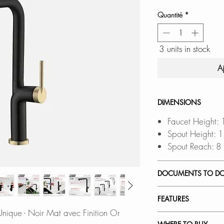
Quantité
*
3 units in stock
A
DIMENSIONS
Faucet Height:
Spout Height: 
Spout Reach: 
DOCUMENTS TO D
INSTALLATION
FEATURES
SPEC. SHEET
nique - Noir Mat avec Finition Or
SPARE PARTS 
PULL DOWN TW