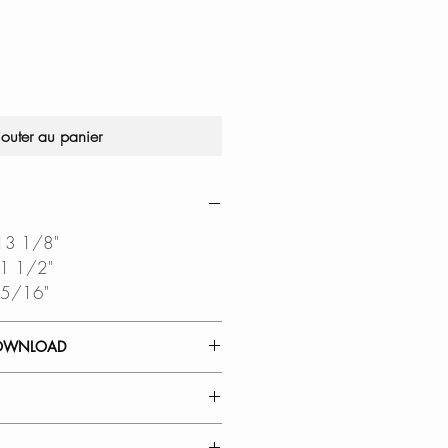
jouter au panier
 13 1/8"
11 1/2"
8 5/16"
OWNLOAD
 GUIDE
DIAGRAM
O FUNCTION
SPRAYER: