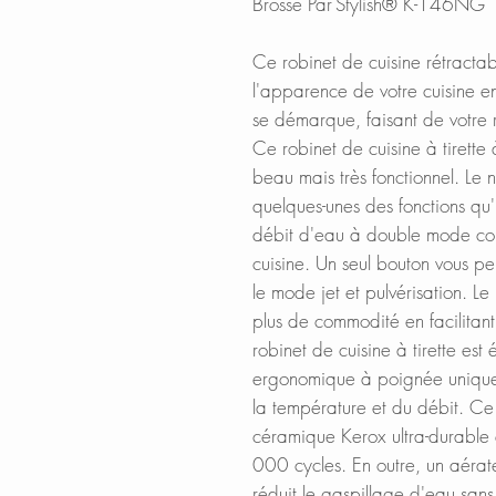
Brossé Par Stylish® K-146NG
Ce robinet de cuisine rétracta
l'apparence de votre cuisine e
se démarque, faisant de votre ro
Ce robinet de cuisine à tirett
beau mais très fonctionnel. Le n
quelques-unes des fonctions qu'
débit d'eau à double mode com
cuisine. Un seul bouton vous p
le mode jet et pulvérisation. Le
plus de commodité en facilitant
robinet de cuisine à tirette est
ergonomique à poignée unique 
la température et du débit. Ce 
céramique Kerox ultra-durable
000 cycles. En outre, un aérate
réduit le gaspillage d'eau sans