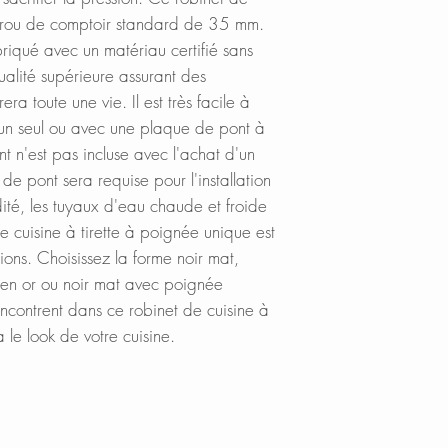
NEOPAL AERATOR
Lowes.com
n trou de comptoir standard de 35 mm.
reduces
water wast
BedBathandBe
riqué avec un matériau certifié sans
Menards.com
alité supérieure assurant des
METAL SPOUT HE
Overstock.com
ra toute une vie. Il est très facile à
Sturdy and durabl
Houzz.com
en un seul ou avec une plaque de pont à
Walmart.com
nt n'est pas incluse avec l'achat d'un
FOUR
FINISHES
:
Warehouse-US
de pont sera requise pour l'installation
Four finishes avai
Build with Rise
dité, les tuyaux d'eau chaude et froide
or Brushed for a u
Cabinet Depot
de cuisine à tirette à poignée unique est
Matte Black/Gold
tions. Choisissez la forme noir mat,
have a touch of go
 en or ou noir mat avec poignée
add a more sophis
rencontrent dans ce robinet de cuisine à
match your kitchen
 le look de votre cuisine.