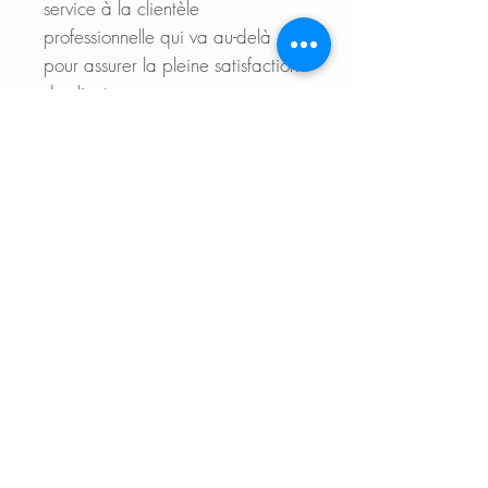
service à la clientèle
professionnelle qui va au-delà
pour assurer la pleine satisfaction
du client.
DIMENSIONS
External Size: 27" L x 19" W x
10" D
Internal Size: 25" L x 17" W x
10" D
Min. External Cabinet
Size: 29"
DOCUMENTS TO DOWNLOAD
INSTALLATION GUIDE
FEATURES
PDF CUT-OUT TEMPLATE