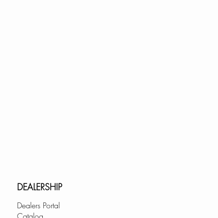
ANT:
istant porcelain, this is
tand the demands of everyday
ts luster.
EEK:
hape makes this STYLISH
t Sink a brilliant addition.
E:
, this beautifully glossy sink
 and smooth texture.
ISHES INCLUDED:
d Matte Black finish options.
DEALERSHIP
OT INCLUDED.
Dealers Portal
Catalog