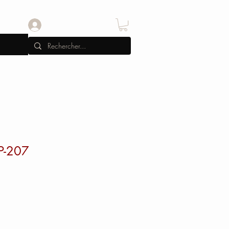
Se connecter
P-207
x