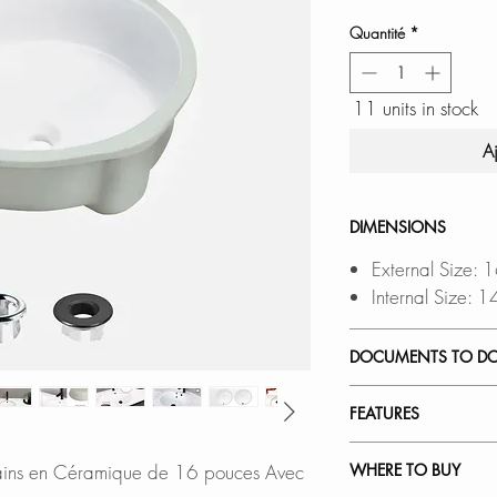
Quantité
*
11 units in stock
A
DIMENSIONS
External Size: 
Internal Size: 
DOCUMENTS TO D
INSTALLATION
FEATURES
PDF CUT-OUT 
OVERHANG CUT
BUILT PER STAND
ains en Céramique de 16 pouces Avec
WHERE TO BUY
Software is requ
This bathroom sink