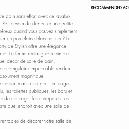
SPEC. SHEET
highest standards 
In Stores in Canad
RECOMMENDED ACC
certified and its 
Click
here
to locat
 de bain sans effort avec ce lavabo
with most pop-up d
Our accessories ar
. Pas besoin de dépenser une petite
Online in Canada
complement the sty
onéreux quand vous pouvez simplement
QUALITY UNDER
SinksDirect.ca
ier en porcelaine blanche, non? Le
OUT:
Wayfair.ca
Pop-up Drains Wit
ty de Stylish offre une élégance
All of our sleek ba
BestBuy.ca
Mushroom Type:
ne. La forme rectangulaire simple
finest ceramic por
HomeDepot.ca
D-701C
uel décor de salle de bain.
withstand everyda
Walmart.ca
D-701B
me rectangulaire impeccable rendront
with an enamel gl
Amazon.ca
D-701N
style to your bathr
absolument magnifique.
BedBathandBe
boast a smooth, shin
Rona
re maison mais aussi pour un usage
Standard:
D-700C
, les toilettes publiques, les bars et
MAKE CLEANING 
Online in USA:
D-700B
et de massage, les entreprises, les
Thanks to their sm
SinksDirect.com
D-700N
rte quel endroit avec une salle de
now cleaning time 
Wayfair.com
precious time and 
Amazon.com
entables de décorer votre salle de
easy to clean whit
Lowes.com