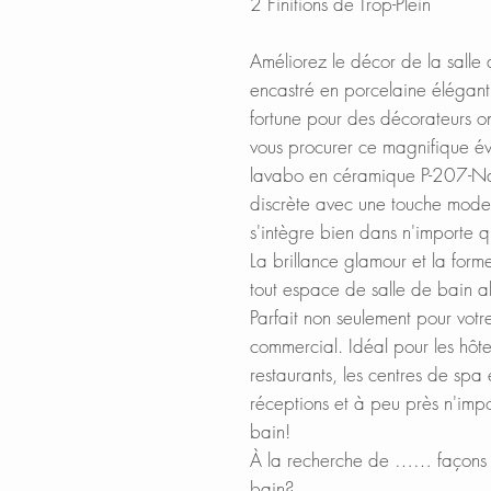
2 Finitions de Trop-Plein
Améliorez le décor de la salle
encastré en porcelaine élégant
fortune pour des décorateurs 
vous procurer ce magnifique év
lavabo en céramique P-207-Nat
discrète avec une touche moder
s'intègre bien dans n'importe q
La brillance glamour et la for
tout espace de salle de bain 
Parfait non seulement pour vot
commercial. Idéal pour les hôtels
restaurants, les centres de spa 
réceptions et à peu près n'impo
bain!
À la recherche de …… façons r
bain?