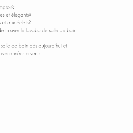
crafted, resistant 
BedBathandBe
mptoir?
way to prevent dis
Menards.com
es et élégants?
fading.
Overstock.com
 et aux éclats?
Houzz.com
e trouver le lavabo de salle de bain
FITS EVERYWHER
KBAuthority.co
Being generous in 
Walmart.com
salle de bain dès aujourd'hui et
yet not bulky at all
Cabinet Depot
uses années à venir!
anywhere you want
and larger ones! S
professional use, ho
hair salons, school
stunning white por
a beautiful, timele
QUALITY MATERIA
High density mater
absorption and shin