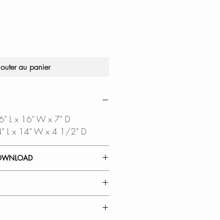
jouter au panier
16" L x 16" W x 7" D
14" L x 14" W x 4 1/2" D
OWNLOAD
 GUIDE
TEMPLATE
OUT DXF FILE
a CAD
ARDS:
ired to open this file
 has been build meeting the