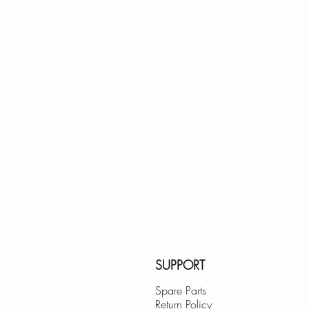
SCRATCH RESIST
Made of scratch-res
designed to withs
use while retaining i
MODERN AND SL
The sleek round s
Bathroom Undermoun
SMOOTH TEXTUR
Crafted of porcelain
has a round shape
2 OVERFLOW FIN
Polished Chrome an
SUPPORT
POP-UP DRAIN N
Spare Parts
Return Policy