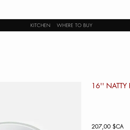
KITCHEN
WHERE TO BUY
16'' NATTY 
Pri
207,00 $CA