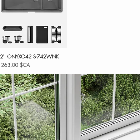
Aperçu rapide
2'' ONYXO42 S-742WNK
ix
 263,00 $CA