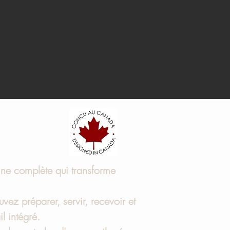
sine complète qui transforme
uvez préparer, servir, recevoir et
il intégré.