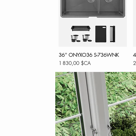
Aperçu rapide
36'' ONYXO36 S-736WNK
4
Prix
Pr
1 830,00 $CA
2