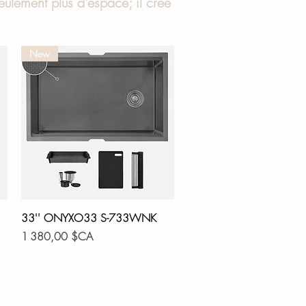
eulement plus d'espace; il crée
New
Aperçu rapide
33'' ONYXO33 S-733WNK
Prix
1 380,00 $CA