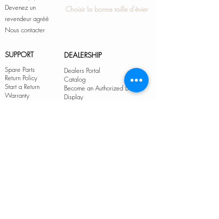
Devenez un
Choisir la bonne taille d'évier
revendeur agréé
Nous contacter
SUPPORT
DEALERSHIP
Spare Parts
Dealers Portal
Return Policy
Catalog
Start a Return
Become an Authorized Dealer
Warranty
Display
Product Registration
BECOME AN AUTHORIZED DEALER
2026 Copyright© Stylish International Inc.