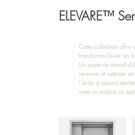
ELEVARE™ Ser
Cette collection offre
transforme l'évier en l
Un poste de travail d'é
recevoir et nettoyer en 
L'évier à rebord devie
crée un endroit où tout