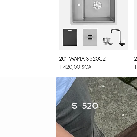
Aperçu rapide
20'' WAPTA S-520C2
2
Prix
Pr
1 420,00 $CA
1
S-520