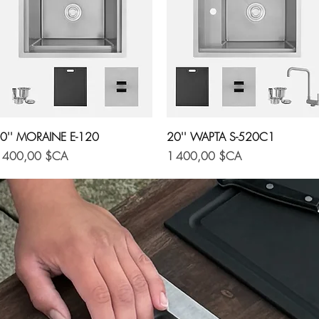
Aperçu rapide
Aperçu rapide
0'' MORAINE E-120
20'' WAPTA S-520C1
ix
Prix
 400,00 $CA
1 400,00 $CA
20'' WAPTA S-520C2
Aperçu rapide