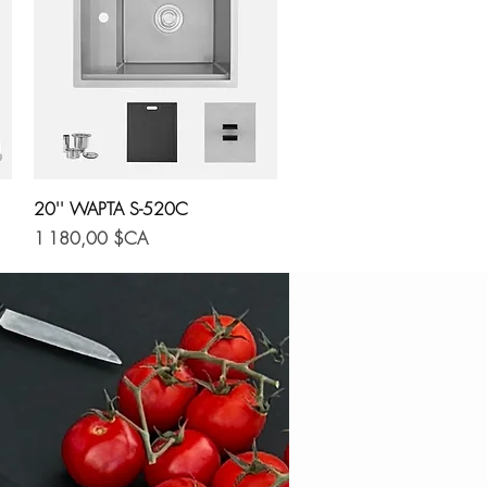
Aperçu rapide
20'' WAPTA S-520C
Prix
1 180,00 $CA