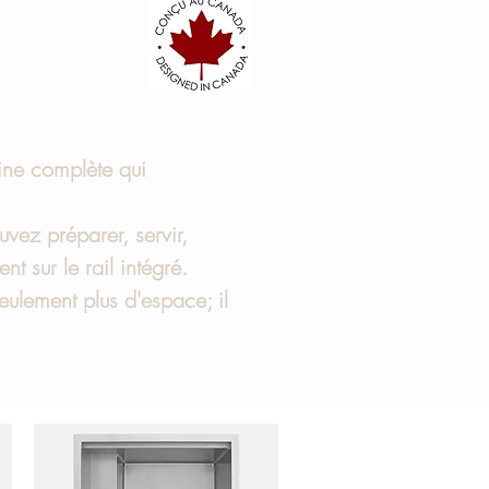
sine complète qui
uvez préparer, servir,
nt sur le rail intégré.
eulement plus d'espace; il